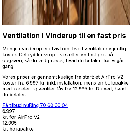
Professionel installation
Få tilbud nu
Ring
70 60 30 04
Ventilation i Vinderup til en fast pris
Mange i Vinderup er i tvivl om, hvad ventilation egentlig
koster. Det rydder vi op i: vi sætter en fast pris på
opgaven, så du ved præcis, hvad du betaler, før vi går i
gang.
Vores priser er gennemskuelige fra start: et AirPro V2
koster fra 6.997 kr. inkl. installation, mens en boligpakke
med kanaler og ventiler fås fra 12.995 kr. Du ved, hvad
du betaler.
Få tilbud nu
Ring
70 60 30 04
6.997
kr. for AirPro V2
12.995
kr. boligpakke