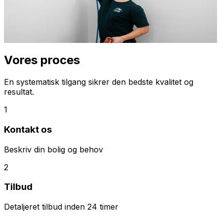
varmegenvinding. Priser starter fra 49.997 kr. inkl.
komplet installation. Vi tilbyder anlæg fra Genvex, Nilan,
Villavent og andre førende mærker.
Indhent tilbud
Ring
70 60 30 04
Vores proces
En systematisk tilgang sikrer den bedste kvalitet og
resultat.
1
Kontakt os
Beskriv din bolig og behov
2
Tilbud
Detaljeret tilbud inden 24 timer