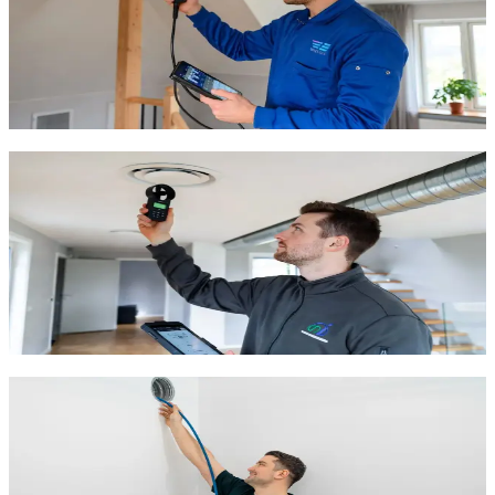
ventilationsløsning til private boliger. Med en pris på kun
6.997 kr. inkl. professionel installation får du effektiv
ventilation med varmegenvinding. Anlægget er kompakt,
støjsvagt og energieffektivt.
Indhent tilbud
Ring
70 60 30 04
Komplet boligpakke fra 12.995 kr.
Vores komplet boligpakke inkluderer ventilationsanlæg,
kanaler, ventiler og professionel installation. Du vælger
selv mærke – vi rådgiver om den bedste løsning. Pakken
inkluderer indregulering af luftmængder og
dokumentation.
Indhent tilbud
Ring
70 60 30 04
Centralanlæg fra 49.997 kr. inkl.
installation
For større boliger anbefaler vi et centralanlæg med