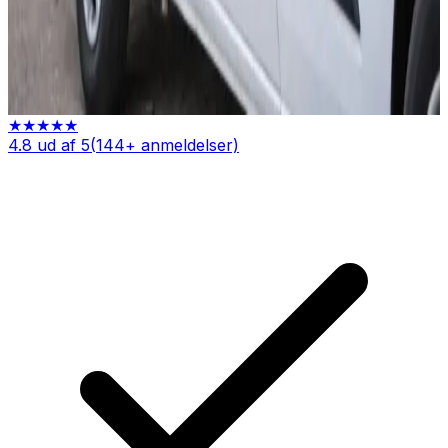
Fast pris uden overraskelser
Indhent tilbud
Ring
70 60 30 04
★★★★★
4.8
ud af 5
(
144
+ anmeldelser)