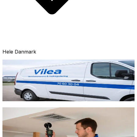
Hele Danmark
Uanset om du bor i villa, rækkehus eller lejlighed, har vi
en ventilationsløsning til dig. Fra budget-venlige AirPro
V2 anlæg til komplette centralanlæg med
varmegenvinding – vi finder den bedste løsning til dit
behov og budget.
Indhent tilbud
Ring
70 60 30 04
AirPro V2 — den populære løsning
fra 6.997 kr.
AirPro V2 er den mest populære decentrale