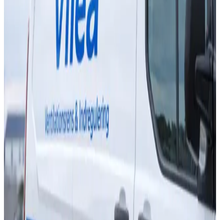
Alle mærker: AirPro, Genvex, Nilan, Villavent m.fl.