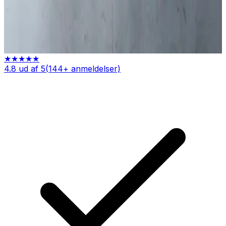
Nilan — varmepumpe + ventilation
Indhent tilbud
Ring
70 60 30 04
★★★★★
4.8
ud af 5
(
144
+ anmeldelser)