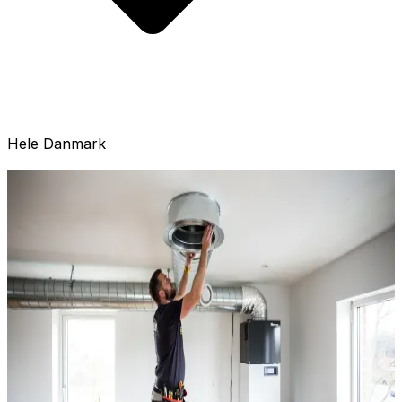
Hele Danmark
Oplever du disse problemer?
Valg af ventilationsmærke afhænger af din boligtype, dit
budget og dine behov. Decentrale anlæg som AirPro V2
og Duka One er nemme at installere i eksisterende
boliger og kræver kun ét hul i ydervæggen. Centrale
anlæg fra Genvex og Nilan dækker hele huset via
kanaler og er ideelle til nybyg. Vi er uafhængige
rådgivere og anbefaler altid den løsning der passer bedst
til din situation. Alle priser herunder er vejledende inkl.
professionel installation — kontakt os for et præcist
tilbud.