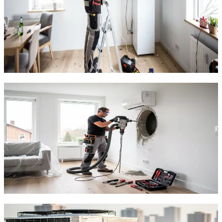
!
Usikker på hvilket mærke du skal vælge
!
Behov for uafhængig rådgivning
!
Vil sammenligne priser på tværs af mærker
!
Har et eksisterende anlæg der skal udskiftes
!
Ønsker den bedste pris-kvalitet kombination
!
Vil vide hvad der passer til din boligtype
Indhent tilbud
Ring
70 60 30 04
Decentral ventilation — rum for rum
AirPro V2 (fra 6.997 kr inkl. installation) er vores mest
populære løsning med 97% varmegenvinding og kun 12
dB støj. Air Duo (9.995 kr) dækker to rum med ét anlæg.
Duka One (fra 4.200 kr) er et godt alternativ med 85%
varmegenvinding. Air Go er budget-venlig til
boligforeninger. Alle decentrale enheder kræver kun ét
hul i ydervæggen og kan installeres på 2-3 timer.
Indhent tilbud
Ring
70 60 30 04
Central ventilation — hele huset