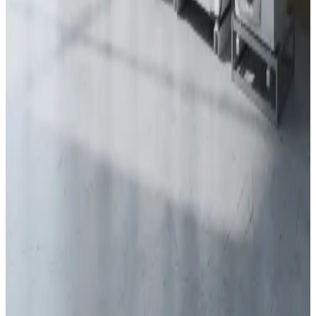
Genvex — dansk centralanlæg