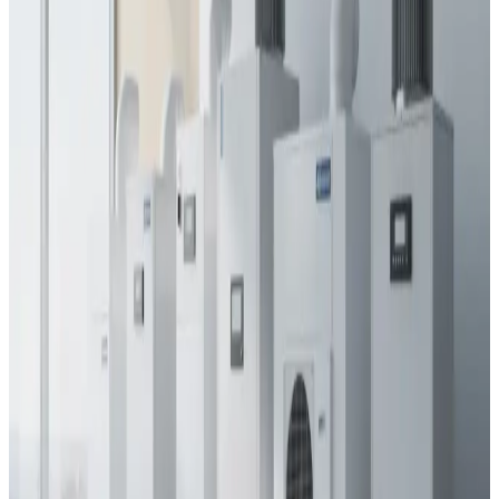
AirPro V2 — 97% varmegenvinding, 12 dB