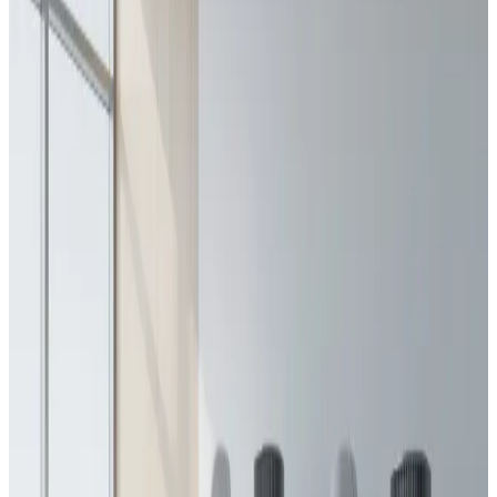
mærker, typer og prisindikation — så du kan
sammenligne før du indhenter tilbud.