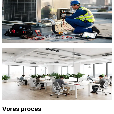
Genvex og Nilan centralanlæg (fra 49.997 kr inkl.
installation) ventilerer hele huset via et kanalsystem.
Ideel til villaer og nybyg hvor kanalerne kan integreres i
konstruktionen. 85-95% varmegenvinding, automatisk
styring og lavt støjniveau. Villavent (nu Systemair) og
Flexit er populære i eksisterende ældre anlæg.
Indhent tilbud
Ring
70 60 30 04
Erhverv og industri
Til erhverv tilbyder vi AirCeil (loftmonteret, 150-2000
m³/h), AirSchool (skoler og institutioner, gulv- eller
loftmonteret), og Air Comfort (varmepumpe + ERV til
fitness og svømmehaller). Exhausto, Systemair og
Lindab er stærke på industrielle løsninger. Vi
dimensionerer efter BR18 og Arbejdstilsynets krav.
Indhent tilbud
Ring
70 60 30 04
Vores proces