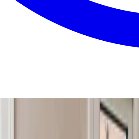
gn. Du får én samlet pris uden skjulte gebyrer, så du kan 