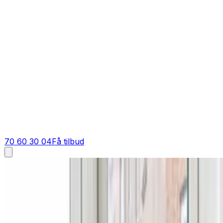
70 60 30 04
Få tilbud
Ventilation tilbud i
Videbæk
Få tilbud på ventilation i
Videbæk
Indhent et skarpt tilbud på ventilation i Videbæk og ome