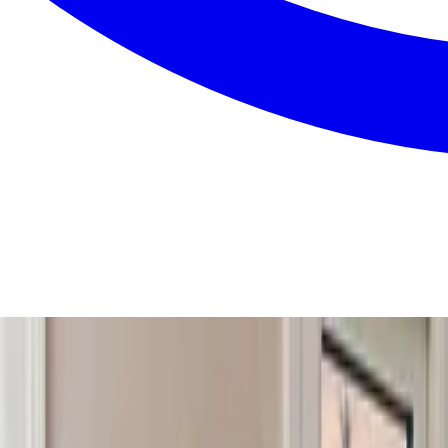
. Du får én samlet pris uden skjulte gebyrer, så du kan sa