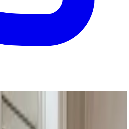
mmenligne og vælge med ro i maven.