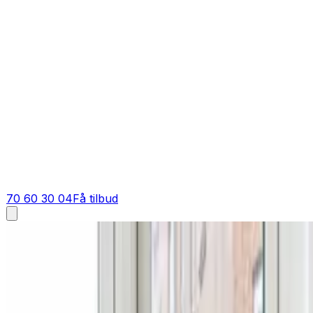
70 60 30 04
Få tilbud
Ventilation tilbud i
Vojens
Få tilbud på ventilation i
Vojens
Indhent et skarpt tilbud på ventilation i Vojens og omegn