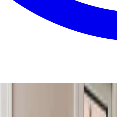
en fast pris på dit ventilationsanlæg — gratis, uforpligtende 