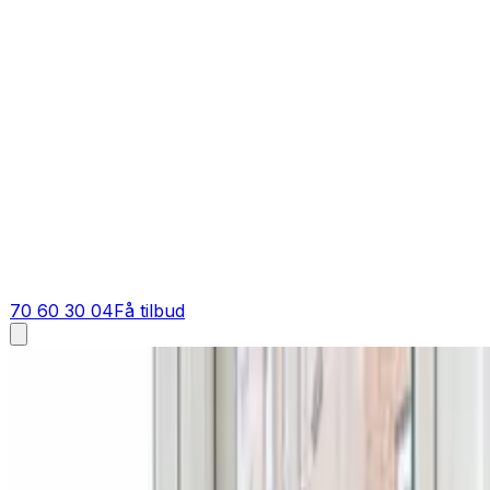
70 60 30 04
Få tilbud
Ventilation tilbud i
Strib
Få tilbud på ventilation i
Strib
Skal du have et tilbud på ventilation i Strib? Vi giver dig 