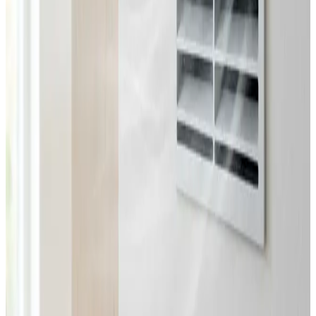
Fast pris uden overraskelser