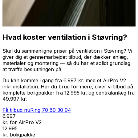
Professionel installation
Få tilbud nu
Ring
70 60 30 04
Hvad koster ventilation i Støvring?
Skal du sammenligne priser på ventilation i Støvring? Vi
giver dig et gennemarbejdet tilbud, der dækker anlæg,
materialer og montering — så du har et solidt grundlag
at træffe beslutningen på.
Du kan komme i gang fra 6.997 kr. med et AirPro V2
inkl. installation. Har du brug for mere, giver vi tilbud på
komplette boligpakker fra 12.995 kr. og centralanlæg fra
49.997 kr.
Få tilbud nu
Ring
70 60 30 04
6.997
kr. for AirPro V2
12.995
kr. boligpakke