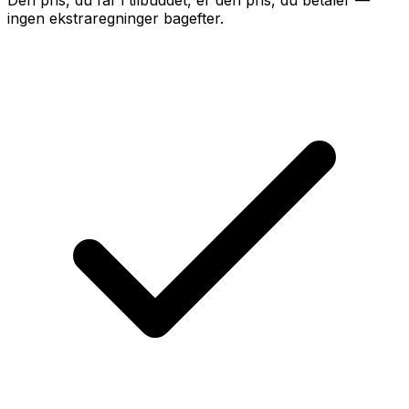
Den pris, du får i tilbuddet, er den pris, du betaler —
ingen ekstraregninger bagefter.