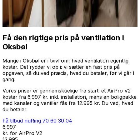
Professionel installation
Få tilbud nu
Ring
70 60 30 04
Få den rigtige pris på ventilation i
Oksbøl
Mange i Oksbøl er i tvivl om, hvad ventilation egentlig
koster. Det rydder vi op i: vi sætter en fast pris på
opgaven, så du ved præcis, hvad du betaler, før vi går i
gang.
Vores priser er gennemskuelige fra start: et AirPro V2
koster fra 6.997 kr. inkl. installation, mens en boligpakke
med kanaler og ventiler fås fra 12.995 kr. Du ved, hvad
du betaler.
Få tilbud nu
Ring
70 60 30 04
6.997
kr. for AirPro V2
12.995