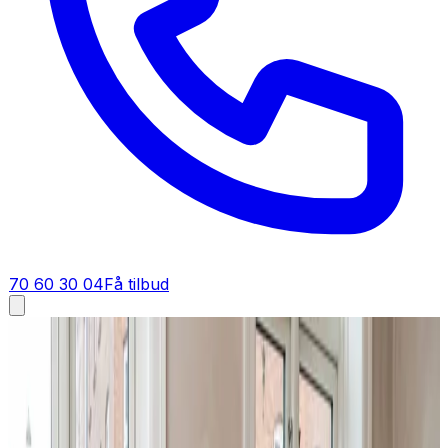
70 60 30 04
Få tilbud
Ventilation tilbud i
Oksbøl
Få tilbud på ventilation i
Oksbøl
Gratis og uforpligtende tilbud på ventilationsanlæg til
private boliger og erhverv i Oksbøl. Vi prissætter