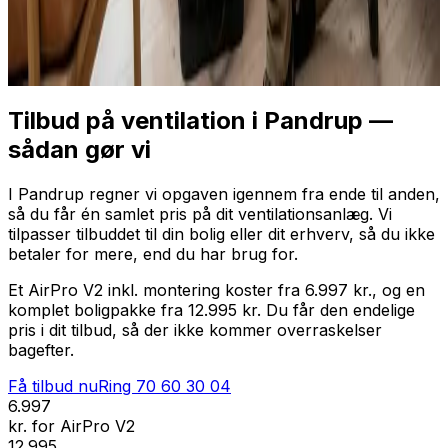
Professionel installation
Få tilbud nu
Ring
70 60 30 04
Tilbud på ventilation i Pandrup —
sådan gør vi
I Pandrup regner vi opgaven igennem fra ende til anden,
så du får én samlet pris på dit ventilationsanlæg. Vi
tilpasser tilbuddet til din bolig eller dit erhverv, så du ikke
betaler for mere, end du har brug for.
Et AirPro V2 inkl. montering koster fra 6.997 kr., og en
komplet boligpakke fra 12.995 kr. Du får den endelige
pris i dit tilbud, så der ikke kommer overraskelser
bagefter.
Få tilbud nu
Ring
70 60 30 04
6.997
kr. for AirPro V2
12.995