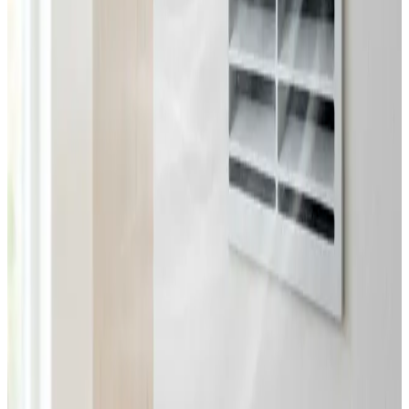
Fast pris uden overraskelser