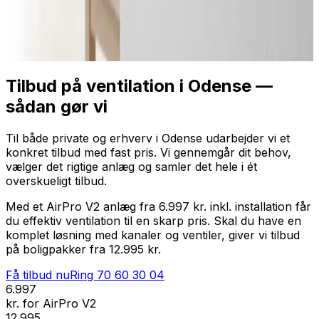
Professionel installation
Få tilbud nu
Ring
70 60 30 04
Tilbud på ventilation i Odense —
sådan gør vi
Til både private og erhverv i Odense udarbejder vi et
konkret tilbud med fast pris. Vi gennemgår dit behov,
vælger det rigtige anlæg og samler det hele i ét
overskueligt tilbud.
Med et AirPro V2 anlæg fra 6.997 kr. inkl. installation får
du effektiv ventilation til en skarp pris. Skal du have en
komplet løsning med kanaler og ventiler, giver vi tilbud
på boligpakker fra 12.995 kr.
Få tilbud nu
Ring
70 60 30 04
6.997
kr. for AirPro V2
12.995