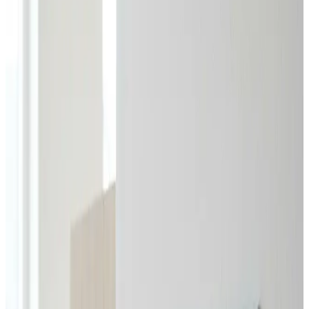
den endelige pris, før du siger ja.