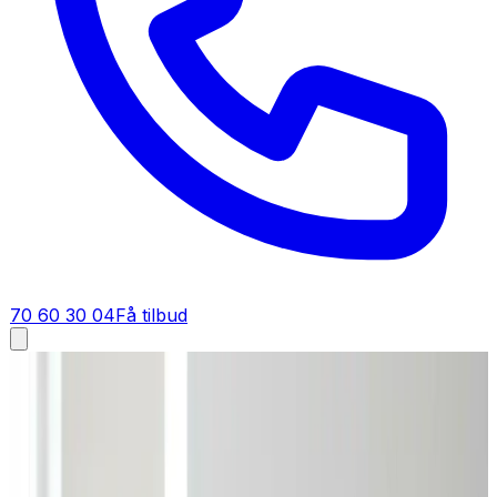
70 60 30 04
Få tilbud
Ventilation tilbud i
Odense
Få tilbud på ventilation i
Odense
Få et konkret pristilbud på ventilation i Odense — ikke et
løst overslag. Vi regner opgaven igennem, så du kender