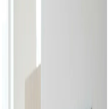
den endelige pris, før du siger ja.