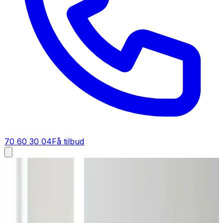
70 60 30 04
Få tilbud
Ventilation tilbud i
Ølgod
Få tilbud på ventilation i
Ølgod
Få et konkret pristilbud på ventilation i Ølgod — ikke et
løst overslag. Vi regner opgaven igennem, så du kender