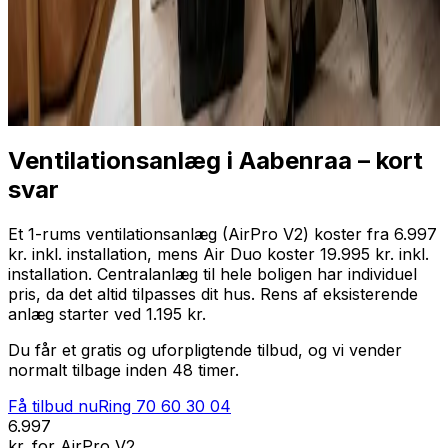
Professionel installation
Få tilbud nu
Ring
70 60 30 04
Ventilationsanlæg i
Aabenraa
– kort
svar
Et 1-rums ventilationsanlæg (AirPro V2) koster fra 6.997
kr. inkl. installation, mens Air Duo koster 19.995 kr. inkl.
installation. Centralanlæg til hele boligen har individuel
pris, da det altid tilpasses dit hus. Rens af eksisterende
anlæg starter ved 1.195 kr.
Du får et gratis og uforpligtende tilbud, og vi vender
normalt tilbage inden 48 timer.
Få tilbud nu
Ring
70 60 30 04
6.997
kr. for AirPro V2