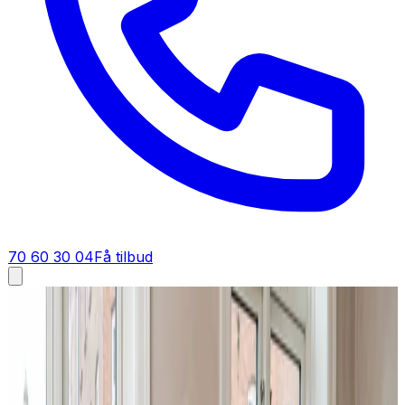
70 60 30 04
Få tilbud
Ventilationsanlæg i
Aabenraa
Ventilationsanlæg i
Aabenraa
Et 1-rums ventilationsanlæg (AirPro V2) koster fra 6.997
kr. inkl. installation, Air Duo koster 19.995 kr. inkl.