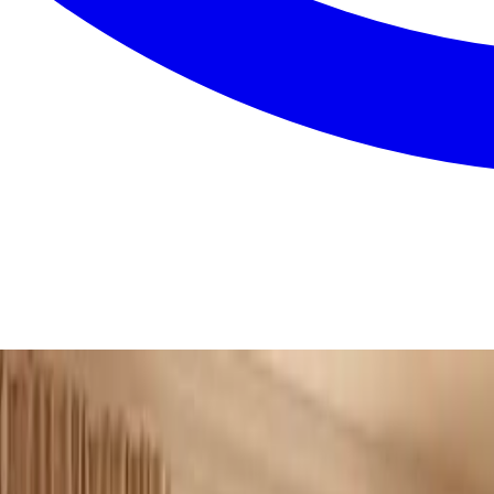
lbud, så regner vi materialer, installation og indregulering 