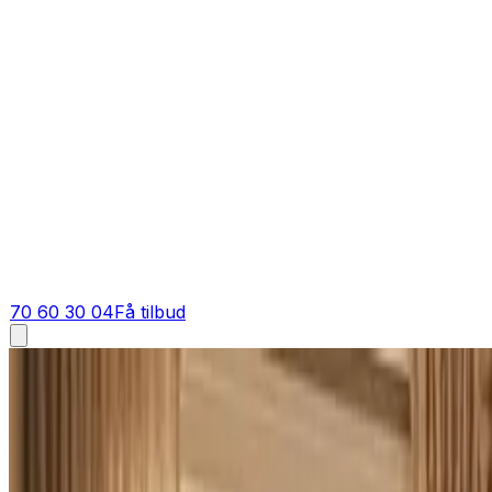
70 60 30 04
Få tilbud
Ventilation tilbud i
Ærøskøbing
Få tilbud på ventilation i
Ærøskøbing
Står du og skal have ventilation i Ærøskøbing? Bed om et ti