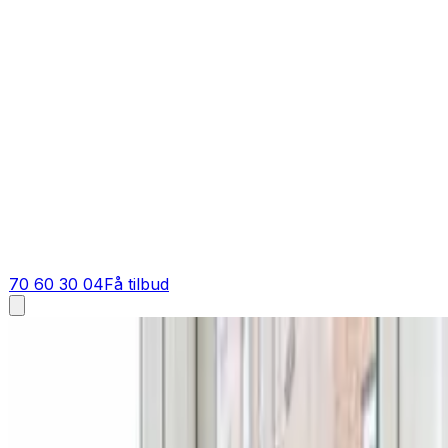
70 60 30 04
Få tilbud
Ventilation tilbud i
Møldrup
Få tilbud på ventilation i
Møldrup
Vil du vide hvad ventilation koster i Møldrup? Send din opga