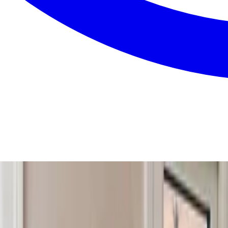
ve, så får du et detaljeret tilbud med fast pris tilbage inde