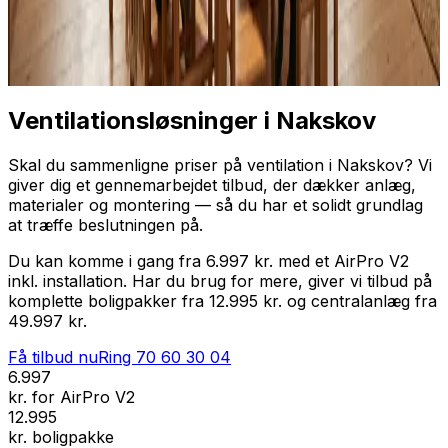
Professionel installation
Få tilbud nu
Ring
70 60 30 04
Ventilationsløsninger i Nakskov
Skal du sammenligne priser på ventilation i Nakskov? Vi
giver dig et gennemarbejdet tilbud, der dækker anlæg,
materialer og montering — så du har et solidt grundlag
at træffe beslutningen på.
Du kan komme i gang fra 6.997 kr. med et AirPro V2
inkl. installation. Har du brug for mere, giver vi tilbud på
komplette boligpakker fra 12.995 kr. og centralanlæg fra
49.997 kr.
Få tilbud nu
Ring
70 60 30 04
6.997
kr. for AirPro V2
12.995
kr. boligpakke