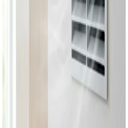
Fast pris uden overraskelser