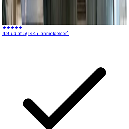
Filtrering og rensning
Indhent tilbud
Ring
70 60 30 04
★★★★★
4.8
ud af 5
(
144
+ anmeldelser)