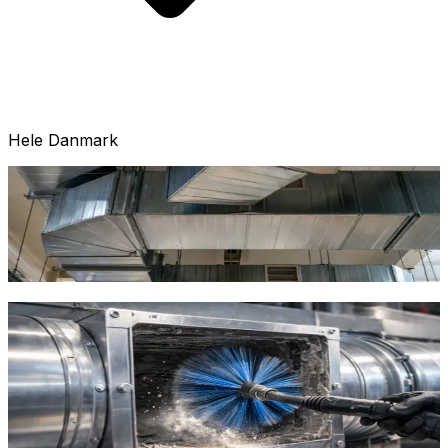
Hele Danmark
Industrielle processer genererer støv, røg, dampe og
varme, der kræver effektiv ventilation. Vi projekterer og
installerer industrielle ventilationssystemer tilpasset jeres
specifikke processer og lovkrav.
Indhent tilbud
Ring
70 60 30 04
Procesventilation og
punktudsugning
Vi leverer procesventilation med punktudsugning direkte
ved kilden. Det sikrer effektiv fjernelse af skadelige
stoffer og overholder arbejdsmiljølovgivningen. Alle