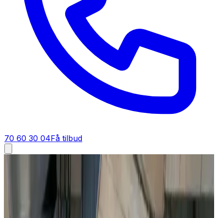
70 60 30 04
Få tilbud
Tilbud på industriventilation
Tilbud på industriventilation
Tunge ventilationsløsninger til produktion, lager og
værksted. Procesventilation, punktudsugning og komplet