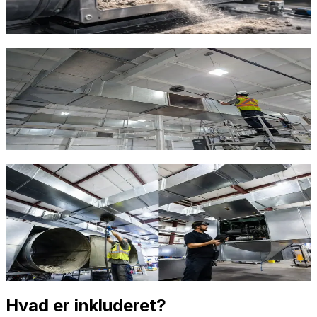
anlæg dimensioneres efter jeres specifikke processer.
Indhent tilbud
Ring
70 60 30 04
Komplet luftbehandling
Fra indblæsning af renset luft til udsugning af forurenet
luft – vi leverer komplette luftbehandlingsanlæg med
filtrering, opvarmning, køling og befugtning efter behov.
Indhent tilbud
Ring
70 60 30 04
Hal- og lagerventilation
Store haller og lagre kræver kraftige
ventilationssystemer. Vi projekterer løsninger med
destratificering, temperaturregulering og effektiv
luftfordeling i store rum.
Indhent tilbud
Ring
70 60 30 04
Hvad er inkluderet?