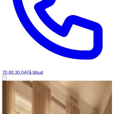
70 60 30 04
Få tilbud
Ventilation tilbud i
Vadum
Få tilbud på ventilation i
Vadum
Står du og skal have ventilation i Vadum? Bed om et
tilbud, så regner vi materialer, installation og