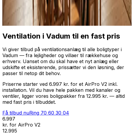
Professionel installation
Få tilbud nu
Ring
70 60 30 04
Ventilation i Vadum til en fast pris
Vi giver tilbud på ventilationsanlæg til alle boligtyper i
Vadum — fra lejligheder og villaer til rækkehuse og
erhverv. Uanset om du skal have et nyt anlæg eller
udskifte et eksisterende, prissætter vi den løsning, der
passer til netop dit behov.
Priserne starter ved 6.997 kr. for et AirPro V2 inkl.
installation. Vil du have hele pakken med kanaler og
ventiler, ligger vores boligpakker fra 12.995 kr. — altid
med fast pris i tilbuddet.
Få tilbud nu
Ring
70 60 30 04
6.997
kr. for AirPro V2
12.995