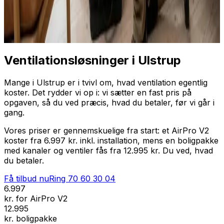
Professionel installation
Få tilbud nu
Ring
70 60 30 04
Ventilationsløsninger i Ulstrup
Mange i Ulstrup er i tvivl om, hvad ventilation egentlig
koster. Det rydder vi op i: vi sætter en fast pris på
opgaven, så du ved præcis, hvad du betaler, før vi går i
gang.
Vores priser er gennemskuelige fra start: et AirPro V2
koster fra 6.997 kr. inkl. installation, mens en boligpakke
med kanaler og ventiler fås fra 12.995 kr. Du ved, hvad
du betaler.
Få tilbud nu
Ring
70 60 30 04
6.997
kr. for AirPro V2
12.995
kr. boligpakke