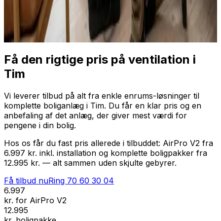
Professionel installation
Få tilbud nu
Ring
70 60 30 04
Få den rigtige pris på ventilation i
Tim
Vi leverer tilbud på alt fra enkle enrums-løsninger til
komplette boliganlæg i Tim. Du får en klar pris og en
anbefaling af det anlæg, der giver mest værdi for
pengene i din bolig.
Hos os får du fast pris allerede i tilbuddet: AirPro V2 fra
6.997 kr. inkl. installation og komplette boligpakker fra
12.995 kr. — alt sammen uden skjulte gebyrer.
Få tilbud nu
Ring
70 60 30 04
6.997
kr. for AirPro V2
12.995
kr. boligpakke