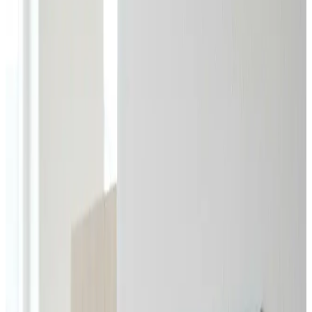
uforpligtende og med svar inden 24 timer.