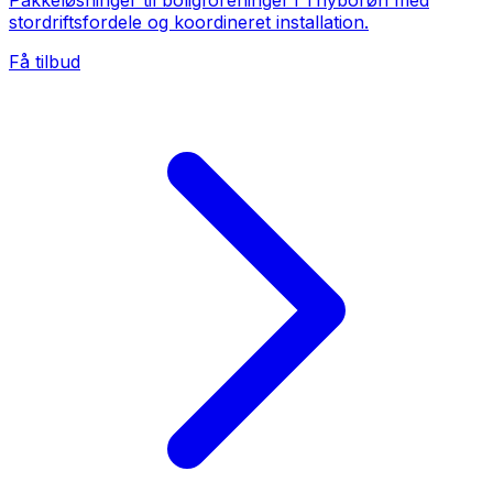
Pakkeløsninger til boligforeninger i Thyborøn med
stordriftsfordele og koordineret installation.
Få tilbud