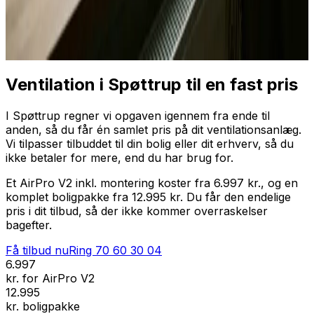
Professionel installation
Få tilbud nu
Ring
70 60 30 04
Ventilation i Spøttrup til en fast pris
I Spøttrup regner vi opgaven igennem fra ende til
anden, så du får én samlet pris på dit ventilationsanlæg.
Vi tilpasser tilbuddet til din bolig eller dit erhverv, så du
ikke betaler for mere, end du har brug for.
Et AirPro V2 inkl. montering koster fra 6.997 kr., og en
komplet boligpakke fra 12.995 kr. Du får den endelige
pris i dit tilbud, så der ikke kommer overraskelser
bagefter.
Få tilbud nu
Ring
70 60 30 04
6.997
kr. for AirPro V2
12.995
kr. boligpakke