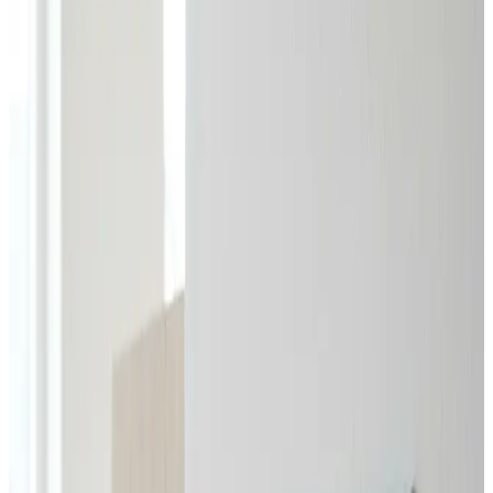
at indhente og helt uforpligtende.