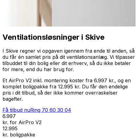
Professionel installation
Få tilbud nu
Ring
70 60 30 04
Ventilationsløsninger i Skive
I Skive regner vi opgaven igennem fra ende til anden, så
du får én samlet pris på dit ventilationsanlæg. Vi tilpasser
tilbuddet til din bolig eller dit erhverv, så du ikke betaler
for mere, end du har brug for.
Et AirPro V2 inkl. montering koster fra 6.997 kr., og en
komplet boligpakke fra 12.995 kr. Du får den endelige
pris i dit tilbud, så der ikke kommer overraskelser
bagefter.
Få tilbud nu
Ring
70 60 30 04
6.997
kr. for AirPro V2
12.995
kr. boligpakke