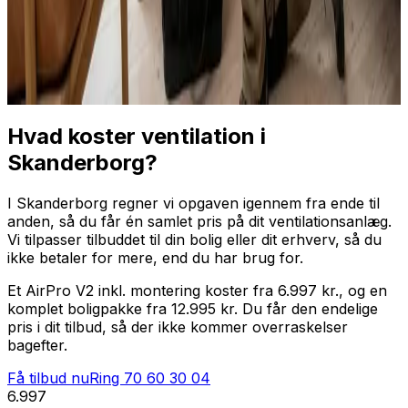
Professionel installation
Få tilbud nu
Ring
70 60 30 04
Hvad koster ventilation i
Skanderborg?
I Skanderborg regner vi opgaven igennem fra ende til
anden, så du får én samlet pris på dit ventilationsanlæg.
Vi tilpasser tilbuddet til din bolig eller dit erhverv, så du
ikke betaler for mere, end du har brug for.
Et AirPro V2 inkl. montering koster fra 6.997 kr., og en
komplet boligpakke fra 12.995 kr. Du får den endelige
pris i dit tilbud, så der ikke kommer overraskelser
bagefter.
Få tilbud nu
Ring
70 60 30 04
6.997