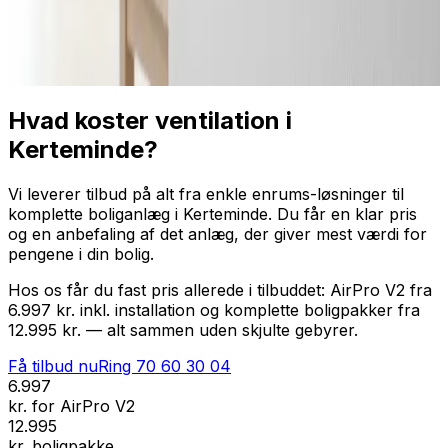
Professionel installation
Få tilbud nu
Ring
70 60 30 04
Hvad koster ventilation i
Kerteminde?
Vi leverer tilbud på alt fra enkle enrums-løsninger til
komplette boliganlæg i Kerteminde. Du får en klar pris
og en anbefaling af det anlæg, der giver mest værdi for
pengene i din bolig.
Hos os får du fast pris allerede i tilbuddet: AirPro V2 fra
6.997 kr. inkl. installation og komplette boligpakker fra
12.995 kr. — alt sammen uden skjulte gebyrer.
Få tilbud nu
Ring
70 60 30 04
6.997
kr. for AirPro V2
12.995
kr. boligpakke