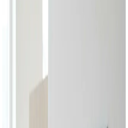
inden for et døgn.