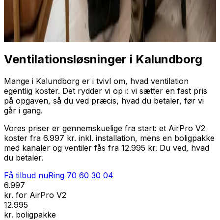
Professionel installation
Få tilbud nu
Ring
70 60 30 04
Ventilationsløsninger i Kalundborg
Mange i Kalundborg er i tvivl om, hvad ventilation
egentlig koster. Det rydder vi op i: vi sætter en fast pris
på opgaven, så du ved præcis, hvad du betaler, før vi
går i gang.
Vores priser er gennemskuelige fra start: et AirPro V2
koster fra 6.997 kr. inkl. installation, mens en boligpakke
med kanaler og ventiler fås fra 12.995 kr. Du ved, hvad
du betaler.
Få tilbud nu
Ring
70 60 30 04
6.997
kr. for AirPro V2
12.995
kr. boligpakke