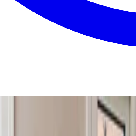
n. Du får én samlet pris uden skjulte gebyrer, så du kan sa