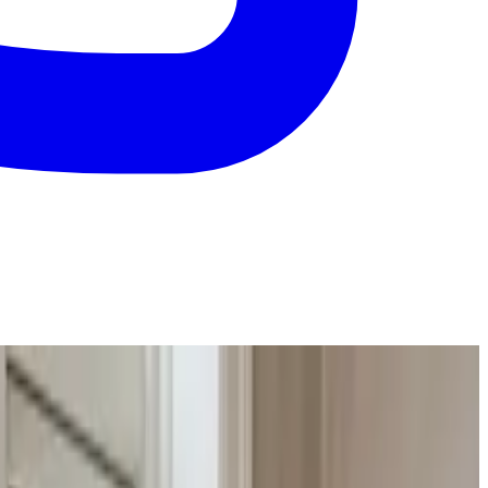
mmenligne og vælge med ro i maven.