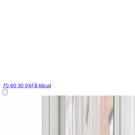
70 60 30 04
Få tilbud
Ventilation tilbud i
Jelling
Få tilbud på ventilation i
Jelling
Indhent et skarpt tilbud på ventilation i Jelling og omeg