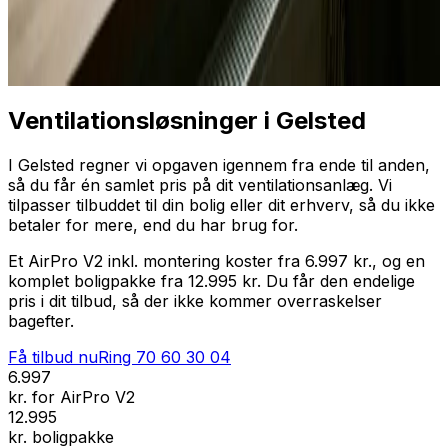
Professionel installation
Få tilbud nu
Ring
70 60 30 04
Ventilationsløsninger i Gelsted
I Gelsted regner vi opgaven igennem fra ende til anden,
så du får én samlet pris på dit ventilationsanlæg. Vi
tilpasser tilbuddet til din bolig eller dit erhverv, så du ikke
betaler for mere, end du har brug for.
Et AirPro V2 inkl. montering koster fra 6.997 kr., og en
komplet boligpakke fra 12.995 kr. Du får den endelige
pris i dit tilbud, så der ikke kommer overraskelser
bagefter.
Få tilbud nu
Ring
70 60 30 04
6.997
kr. for AirPro V2
12.995
kr. boligpakke