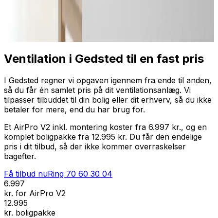
Professionel installation
Få tilbud nu
Ring
70 60 30 04
Ventilation i Gedsted til en fast pris
I Gedsted regner vi opgaven igennem fra ende til anden,
så du får én samlet pris på dit ventilationsanlæg. Vi
tilpasser tilbuddet til din bolig eller dit erhverv, så du ikke
betaler for mere, end du har brug for.
Et AirPro V2 inkl. montering koster fra 6.997 kr., og en
komplet boligpakke fra 12.995 kr. Du får den endelige
pris i dit tilbud, så der ikke kommer overraskelser
bagefter.
Få tilbud nu
Ring
70 60 30 04
6.997
kr. for AirPro V2
12.995
kr. boligpakke