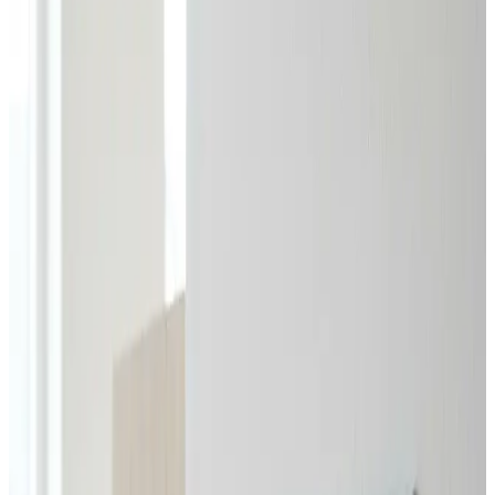
opgaven for dig og svarer altid inden 24 timer.