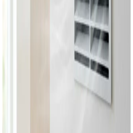
Fast pris uden overraskelser