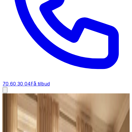
70 60 30 04
Få tilbud
Ventilation tilbud i
Egtved
Få tilbud på ventilation i
Egtved
Står du og skal have ventilation i Egtved? Bed om et
tilbud, så regner vi materialer, installation og