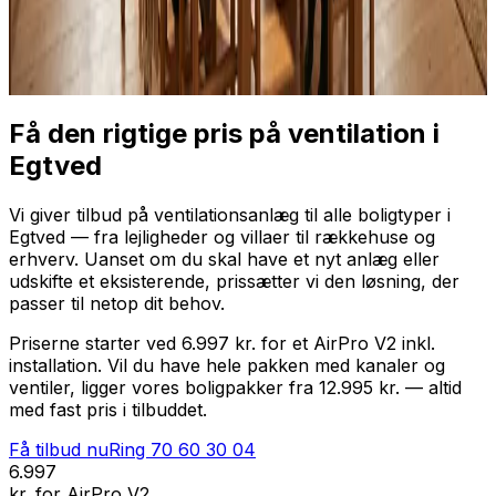
Professionel installation
Få tilbud nu
Ring
70 60 30 04
Få den rigtige pris på ventilation i
Egtved
Vi giver tilbud på ventilationsanlæg til alle boligtyper i
Egtved — fra lejligheder og villaer til rækkehuse og
erhverv. Uanset om du skal have et nyt anlæg eller
udskifte et eksisterende, prissætter vi den løsning, der
passer til netop dit behov.
Priserne starter ved 6.997 kr. for et AirPro V2 inkl.
installation. Vil du have hele pakken med kanaler og
ventiler, ligger vores boligpakker fra 12.995 kr. — altid
med fast pris i tilbuddet.
Få tilbud nu
Ring
70 60 30 04
6.997
kr. for AirPro V2