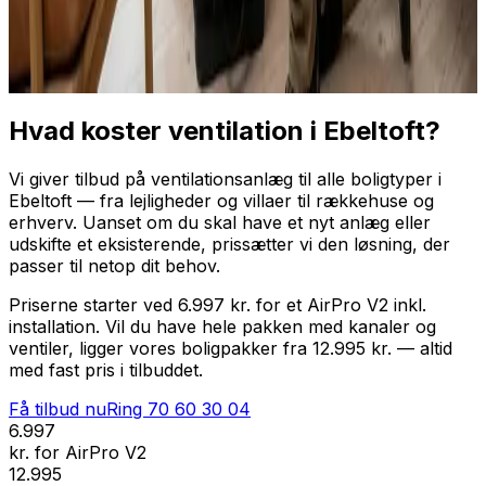
Professionel installation
Få tilbud nu
Ring
70 60 30 04
Hvad koster ventilation i Ebeltoft?
Vi giver tilbud på ventilationsanlæg til alle boligtyper i
Ebeltoft — fra lejligheder og villaer til rækkehuse og
erhverv. Uanset om du skal have et nyt anlæg eller
udskifte et eksisterende, prissætter vi den løsning, der
passer til netop dit behov.
Priserne starter ved 6.997 kr. for et AirPro V2 inkl.
installation. Vil du have hele pakken med kanaler og
ventiler, ligger vores boligpakker fra 12.995 kr. — altid
med fast pris i tilbuddet.
Få tilbud nu
Ring
70 60 30 04
6.997
kr. for AirPro V2
12.995