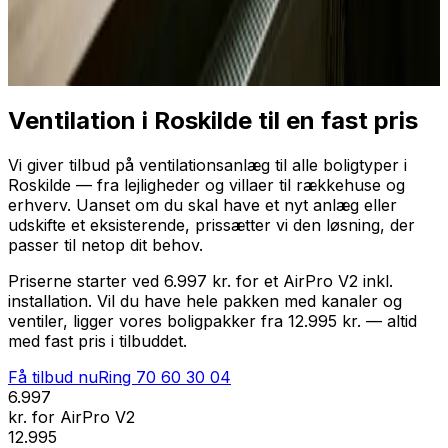
Professionel installation
Få tilbud nu
Ring
70 60 30 04
Ventilation i Roskilde til en fast pris
Vi giver tilbud på ventilationsanlæg til alle boligtyper i
Roskilde — fra lejligheder og villaer til rækkehuse og
erhverv. Uanset om du skal have et nyt anlæg eller
udskifte et eksisterende, prissætter vi den løsning, der
passer til netop dit behov.
Priserne starter ved 6.997 kr. for et AirPro V2 inkl.
installation. Vil du have hele pakken med kanaler og
ventiler, ligger vores boligpakker fra 12.995 kr. — altid
med fast pris i tilbuddet.
Få tilbud nu
Ring
70 60 30 04
6.997
kr. for AirPro V2
12.995