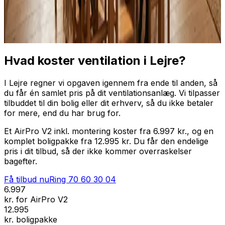
Professionel installation
Få tilbud nu
Ring
70 60 30 04
Hvad koster ventilation i Lejre?
I Lejre regner vi opgaven igennem fra ende til anden, så
du får én samlet pris på dit ventilationsanlæg. Vi tilpasser
tilbuddet til din bolig eller dit erhverv, så du ikke betaler
for mere, end du har brug for.
Et AirPro V2 inkl. montering koster fra 6.997 kr., og en
komplet boligpakke fra 12.995 kr. Du får den endelige
pris i dit tilbud, så der ikke kommer overraskelser
bagefter.
Få tilbud nu
Ring
70 60 30 04
6.997
kr. for AirPro V2
12.995
kr. boligpakke