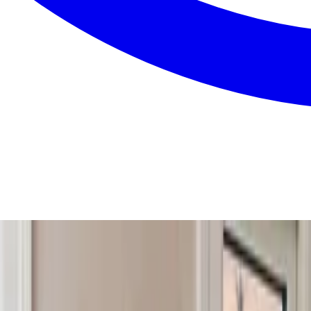
en fast pris på dit ventilationsanlæg — gratis, uforpligtende