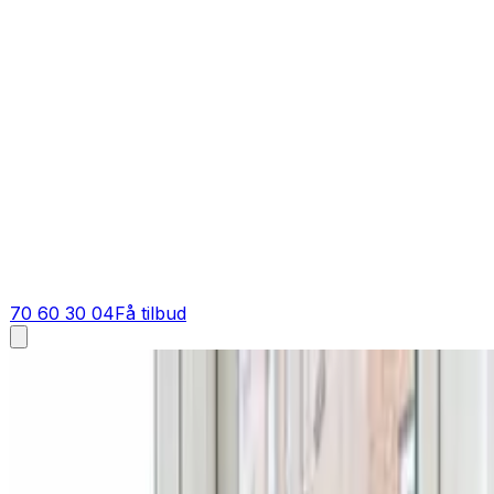
70 60 30 04
Få tilbud
Ventilation tilbud i
Kruså
Få tilbud på ventilation i
Kruså
Skal du have et tilbud på ventilation i Kruså? Vi giver dig 