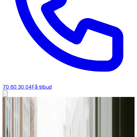
70 60 30 04
Få tilbud
Ventilation tilbud i
Hornsyld
Få tilbud på ventilation i
Hornsyld
Skal du have et tilbud på ventilation i Hornsyld? Vi giver
dig en fast pris på dit ventilationsanlæg — gratis,