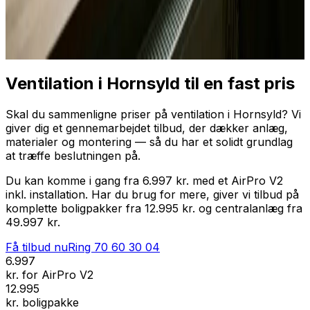
Professionel installation
Få tilbud nu
Ring
70 60 30 04
Ventilation i Hornsyld til en fast pris
Skal du sammenligne priser på ventilation i Hornsyld? Vi
giver dig et gennemarbejdet tilbud, der dækker anlæg,
materialer og montering — så du har et solidt grundlag
at træffe beslutningen på.
Du kan komme i gang fra 6.997 kr. med et AirPro V2
inkl. installation. Har du brug for mere, giver vi tilbud på
komplette boligpakker fra 12.995 kr. og centralanlæg fra
49.997 kr.
Få tilbud nu
Ring
70 60 30 04
6.997
kr. for AirPro V2
12.995
kr. boligpakke