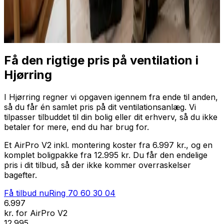
Professionel installation
Få tilbud nu
Ring
70 60 30 04
Få den rigtige pris på ventilation i
Hjørring
I Hjørring regner vi opgaven igennem fra ende til anden,
så du får én samlet pris på dit ventilationsanlæg. Vi
tilpasser tilbuddet til din bolig eller dit erhverv, så du ikke
betaler for mere, end du har brug for.
Et AirPro V2 inkl. montering koster fra 6.997 kr., og en
komplet boligpakke fra 12.995 kr. Du får den endelige
pris i dit tilbud, så der ikke kommer overraskelser
bagefter.
Få tilbud nu
Ring
70 60 30 04
6.997
kr. for AirPro V2
12.995