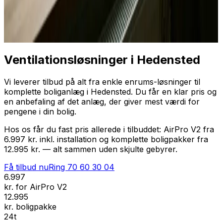
Professionel installation
Få tilbud nu
Ring
70 60 30 04
Ventilationsløsninger i Hedensted
Vi leverer tilbud på alt fra enkle enrums-løsninger til
komplette boliganlæg i Hedensted. Du får en klar pris og
en anbefaling af det anlæg, der giver mest værdi for
pengene i din bolig.
Hos os får du fast pris allerede i tilbuddet: AirPro V2 fra
6.997 kr. inkl. installation og komplette boligpakker fra
12.995 kr. — alt sammen uden skjulte gebyrer.
Få tilbud nu
Ring
70 60 30 04
6.997
kr. for AirPro V2
12.995
kr. boligpakke
24t