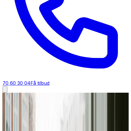
70 60 30 04
Få tilbud
Ventilation tilbud i
Hedensted
Få tilbud på ventilation i
Hedensted
Står du og skal have ventilation i Hedensted? Bed om et
tilbud, så regner vi materialer, installation og