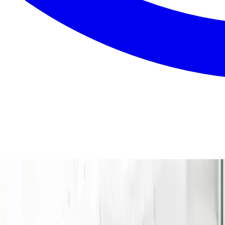
ig en fast pris på dit ventilationsanlæg — gratis, uforpligte