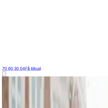
70 60 30 04
Få tilbud
Ventilation tilbud i
Guderup
Få tilbud på ventilation i
Guderup
Skal du have et tilbud på ventilation i Guderup? Vi giver d