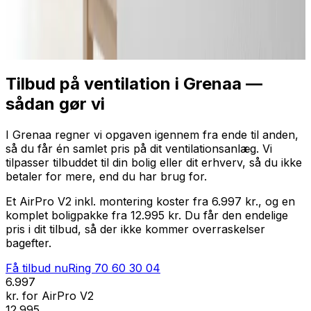
Professionel installation
Få tilbud nu
Ring
70 60 30 04
Tilbud på ventilation i Grenaa —
sådan gør vi
I Grenaa regner vi opgaven igennem fra ende til anden,
så du får én samlet pris på dit ventilationsanlæg. Vi
tilpasser tilbuddet til din bolig eller dit erhverv, så du ikke
betaler for mere, end du har brug for.
Et AirPro V2 inkl. montering koster fra 6.997 kr., og en
komplet boligpakke fra 12.995 kr. Du får den endelige
pris i dit tilbud, så der ikke kommer overraskelser
bagefter.
Få tilbud nu
Ring
70 60 30 04
6.997
kr. for AirPro V2
12.995