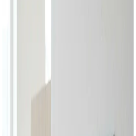
at indhente og helt uforpligtende.