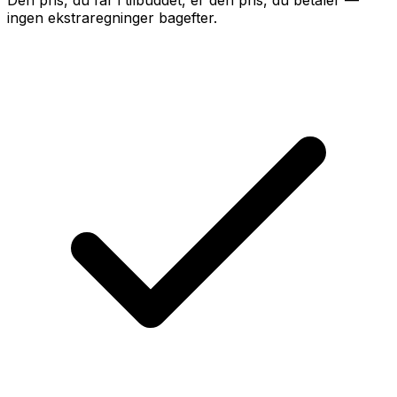
Den pris, du får i tilbuddet, er den pris, du betaler —
ingen ekstraregninger bagefter.