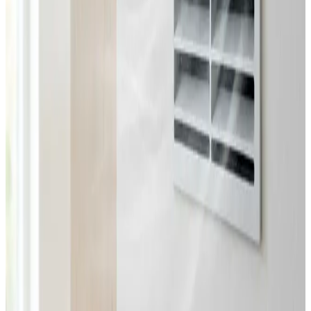
Fast pris uden overraskelser