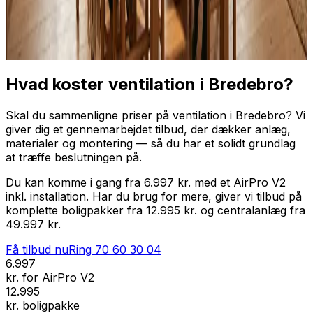
Professionel installation
Få tilbud nu
Ring
70 60 30 04
Hvad koster ventilation i Bredebro?
Skal du sammenligne priser på ventilation i Bredebro? Vi
giver dig et gennemarbejdet tilbud, der dækker anlæg,
materialer og montering — så du har et solidt grundlag
at træffe beslutningen på.
Du kan komme i gang fra 6.997 kr. med et AirPro V2
inkl. installation. Har du brug for mere, giver vi tilbud på
komplette boligpakker fra 12.995 kr. og centralanlæg fra
49.997 kr.
Få tilbud nu
Ring
70 60 30 04
6.997
kr. for AirPro V2
12.995
kr. boligpakke