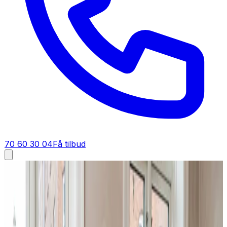
70 60 30 04
Få tilbud
Ventilation tilbud i
Bogense
Få tilbud på ventilation i
Bogense
Indhent et skarpt tilbud på ventilation i Bogense og
omegn. Du får én samlet pris uden skjulte gebyrer, så du