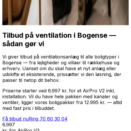
Professionel installation
Få tilbud nu
Ring
70 60 30 04
Tilbud på ventilation i Bogense —
sådan gør vi
Vi giver tilbud på ventilationsanlæg til alle boligtyper i
Bogense — fra lejligheder og villaer til rækkehuse og
erhverv. Uanset om du skal have et nyt anlæg eller
udskifte et eksisterende, prissætter vi den løsning, der
passer til netop dit behov.
Priserne starter ved 6.997 kr. for et AirPro V2 inkl.
installation. Vil du have hele pakken med kanaler og
ventiler, ligger vores boligpakker fra 12.995 kr. — altid
med fast pris i tilbuddet.
Få tilbud nu
Ring
70 60 30 04
6.997
kr. for AirPro V2