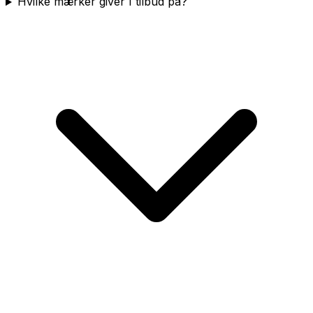
Hvilke mærker giver I tilbud på?