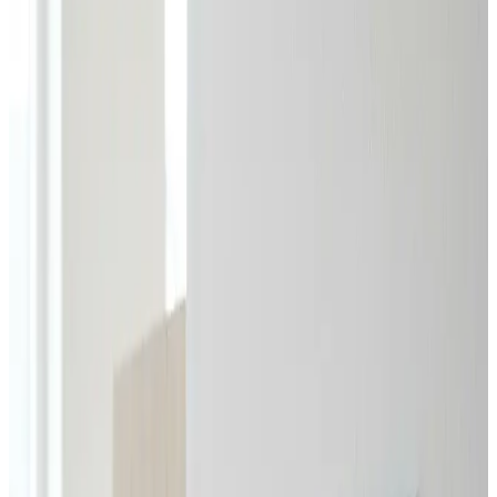
giver dig en fast pris på dit ventilationsanlæg — gratis,
uforpligtende og med svar inden 24 timer.