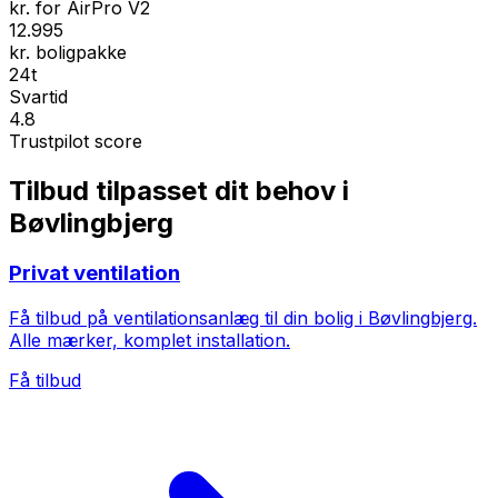
kr. for AirPro V2
12.995
kr. boligpakke
24t
Svartid
4.8
Trustpilot score
Tilbud tilpasset dit behov i
Bøvlingbjerg
Privat ventilation
Få tilbud på ventilationsanlæg til din bolig i Bøvlingbjerg.
Alle mærker, komplet installation.
Få tilbud