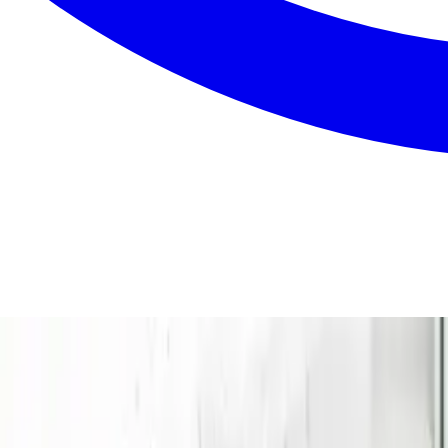
egn. Du får én samlet pris uden skjulte gebyrer, så du kan