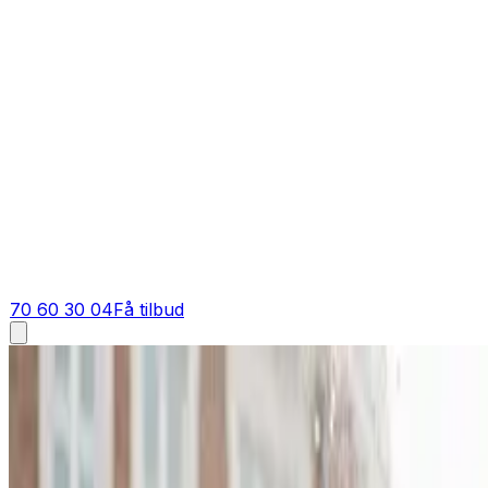
70 60 30 04
Få tilbud
Ventilation tilbud i
Bandholm
Få tilbud på ventilation i
Bandholm
Indhent et skarpt tilbud på ventilation i Bandholm og om